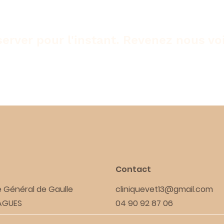
server pour l'instant. Revenez nous voi
Contact
 Général de Gaulle
cliniquevet13@gmail.com
RAGUES
04 90 92 87 06