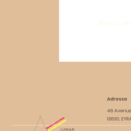
Rien à ré
Adresse
46 Avenue
13630, EY